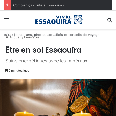
Combien ça coûte à Essaouira ?
Menu
R
Découvrez
Accueil
/
Bien-être
Être en soi Essaouira
Soins énergétiques avec les minéraux
2 minutes lues