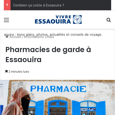
Combien ça coûte à Essaouira ?
Menu
R
Découvr
Accueil
/
Informations Utiles
Pharmacies de garde à
Essaouira
2 minutes lues