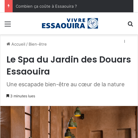
Combien ça coûte à Essaouira ?
Menu
R
Découvrez tout
Accueil
/
Bien-être
Le Spa du Jardin des Douars
Essaouira
Une escapade bien-être au cœur de la nature
3 minutes lues