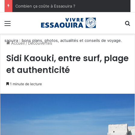
Combien ça coûte à Essaouira ?
Menu
R
aouira : bons plans, photos, actualités et conseils de voyage.
Accueil
/
Decouvertes
Sidi Kaouki, entre surf, plage
et authenticité
1 minute de lecture