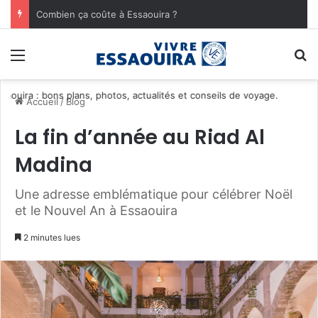
Combien ça coûte à Essaouira ?
Menu
R
Découvre
Accueil
/
Blog
La fin d’année au Riad Al
Madina
Une adresse emblématique pour célébrer Noël
et le Nouvel An à Essaouira
2 minutes lues