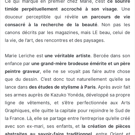
Ce qui marque en premier chez Marie, c’est
ce sourire
timide perpétuellement accroché à son visage
. Une
douceur perceptible qui révèle
un parcours de vie
consacré à la recherche de la beauté
. Non pas les
canons décrits par les magazines, mais LE beau, celui de
la vie, de l’art, des rencontres et des paysages.
Marie Leriche est
une véritable artiste
. Bercée dans son
enfance par
une grand-mère brodeuse émérite et un père
peintre graveur
, elle ne se voyait pas faire autre chose
que du dessin. C’est donc tout naturellement qu’elle se
lance dans
des études de stylisme à Paris
. Après avoir fait
ses armes auprès de Kazuko Yonéda, développé sa propre
ligne de vêtements, et s’être perfectionnée aux Arts
Graphiques, elle quitte la capitale pour rejoindre le Sud de
la France. Là, elle se partage entre l’entreprise qu’elle créé
avec son ex-mari, ses enfants, et
la création de pièces
abstraites au savoir-faire traditionnel
, entre Orient et