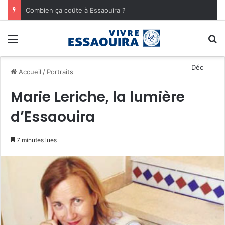
Combien ça coûte à Essaouira ?
Menu
R
Découvrez toutes
Accueil
/
Portraits
Marie Leriche, la lumière
d’Essaouira
7 minutes lues