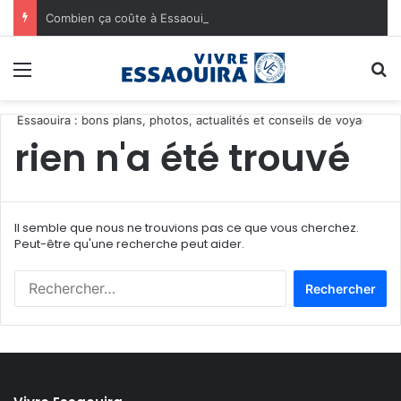
Combien ça coûte à Essaouira ?
Menu
R
 Essaouira : bons plans, photos, actualités et conseils de voyage.
rien n'a été trouvé
Il semble que nous ne trouvions pas ce que vous cherchez.
Peut-être qu'une recherche peut aider.
R
e
c
h
e
r
c